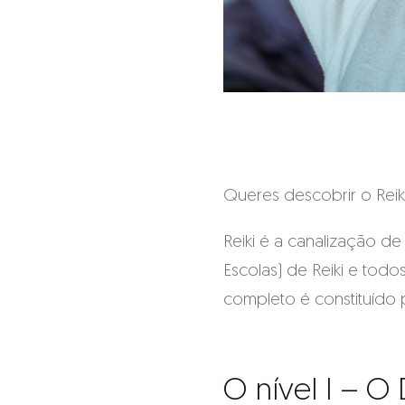
Queres descobrir o Reiki
Reiki é a canalização d
Escolas) de Reiki e todo
completo é constituído p
O nível I – O