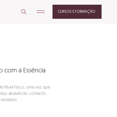
CURSOS E FORMAÇÃO
o com a Essência
e Nível Físico, uma vez que
roduz através do contacto
 receptor.