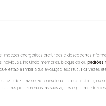
ingir um fim especial. São ideais para
manifestar os seus
sucesso.
Radiestesia
tes das vidas passadas mais próximas da atual, que se tr
Reiki
Sagrado Femini
a ação, obra ou feito, e seu efeito ou consequências. Nas 
ecificamente a um princípio de causa e efeito, muitas v
Útero
cípio do Karma
, em que a intenção e as ações de um indi
as limpezas energéticas profundas e descobertas inform
efeito).
Vibrações diária
as individuais, incluindo memórias, bloqueios ou
padrões r
Xamanismo
 que estão a limitar a tua evolução espiritual. Por vezes a
soa é lida, traz-se, ao consciente, o inconsciente, ou s
Yin e Yang
s, os seus pensamentos, as suas ações e potencialidades 