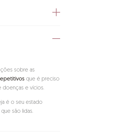
 desejos
, atrair a saúde, a
aduzem nos padrões
no
religiões indianas, o
ezes
chamado
víduo (causa) influenciam
ações sobre as
s
epetitivos
que é preciso
té doenças e vícios.
eja é o seu estado
que são lidas.