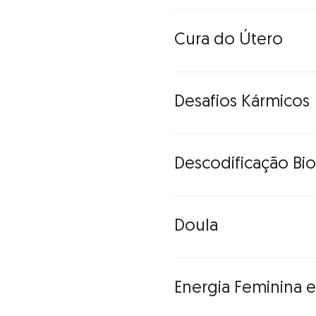
O método é baseado na r
geradas pelas nossas vi
podem condicionar a vida
cada momento da nossa 
Cura do Útero
agressão, desejo de mort
Parte inconsciente da m
da infância, criatividade,
Desafios Kármicos
Cerimónia de transformaçã
feminina ao útero e à su
o poder da Mulher Divina
Descodificação Bi
Principais dificuldades a
Através da Cura do Útero
foram resolvidos e que 
psíquico e cura-se a linha
Doula
que existe em cada mul
Ferramenta para analisar e
encontro da Deusa em c
compreender as doenças
curá-las de forma diferent
Energia Feminina 
O termo “doula” é de ori
É um método humanista,