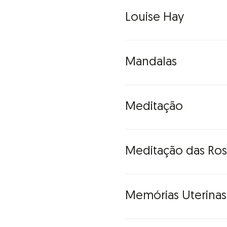
Louise Hay
Mandalas
Autora motivacional e cr
Este método baseia-se n
Meditação
doenças mentais e físicas
A palavra significa círc
com o objetivo de melhor
os hinduístas e budistas
templos dessa religião.
Segundo a autora, cabe a
Meditação das Ros
Prática na qual o indivíd
clareza mental e emocion
Memórias Uterinas
Técnica de meditação ati
energias absorvidas de ou