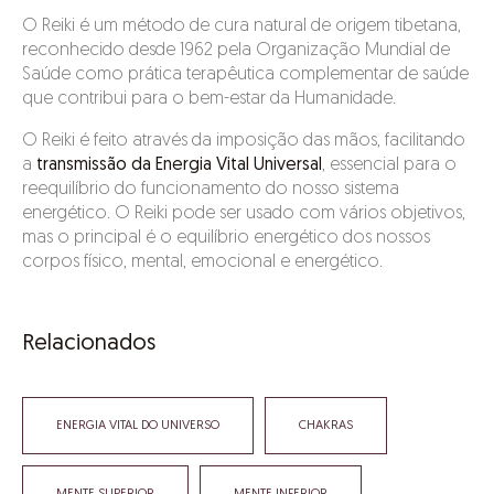
experiências vividas pelos seus antepassados (muitas
O Reiki é um método de cura natural de origem tibetana,
vezes silenciadas e tapadas), que transcendem gerações
reconhecido desde 1962 pela Organização Mundial de
e se manifestam como patologias, sentimentos
Saúde como prática terapêutica complementar de saúde
inexplicáveis, ciclos viciosos, etc.
que contribui para o bem-estar da Humanidade.
Apesar de reunir diferentes métodos e técnicas, a
O Reiki é feito através da imposição das mãos, facilitando
Psicogenealogia insere-se no
âmbito das constelações
a
transmissão da Energia Vital Universal
, essencial para o
familiares
e da descodificação biológica das doenças,
reequilíbrio do funcionamento do nosso sistema
sendo uma abordagem reconhecida por inúmeros
energético. O Reiki pode ser usado com vários objetivos,
profissionais que trabalham na área da psicologia.
mas o principal é o equilíbrio energético dos nossos
corpos físico, mental, emocional e energético.
Relacionados
ENERGIA VITAL DO UNIVERSO
CHAKRAS